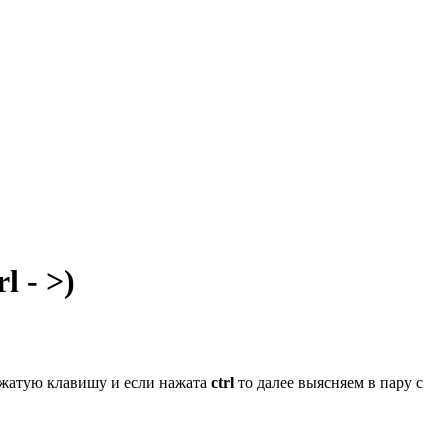
l - >)
нажатую клавишу и если нажата
ctrl
то далее выясняем в пару с