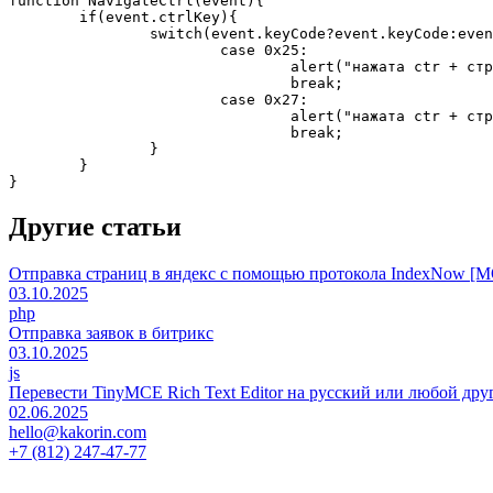
function NavigateCtrl(event){

	if(event.ctrlKey){

		switch(event.keyCode?event.keyCode:event.which?event.which:null){

			case 0x25:

				alert("нажата ctr + стрелка влево");

				break;

			case 0x27:

				alert("нажата ctr + стрелка вправо");

				break;

		}

	}

Другие статьи
Отправка страниц в яндекс с помощью протокола IndexNow [
03.10.2025
php
Отправка заявок в битрикс
03.10.2025
js
Перевести TinyMCE Rich Text Editor на русский или любой др
02.06.2025
hello@kakorin.com
+7 (812) 247-47-77