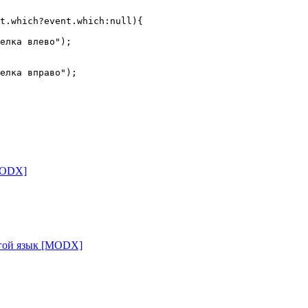
MODX]
угой язык [MODX]