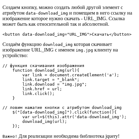
Создаем кнопку, можно создать любой другой элемент с
атрибутом
и помещаем в него ссылку на
data-download_img
изображение которое нужно скачать - URL_IMG. Ссылка
может быть как относительной так и абсолютной.
Создаём функцию
которая скачивает
download_img
изображение URL_IMG с именем
клиенту на
img.jpg
устройство:
// функция скачивания изображения

    function download_img(url){

        var link = document.createElement('a');

        link.target = "_blank";

        link.download = "img.jpg";

        link.href = url;

        link.click();

    }

// ловим нажатие кнопки с атрибутом download_img

    $("[data-download_img]").click(function(){

        var url=$(this).attr('data-download_img');

        download_img(url);

Для реализации необходима библиотека jquery!
Важно!