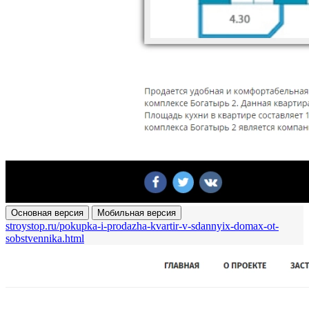
Основная версия
Мобильная версия
stroystop.ru/pokupka-i-prodazha-kvartir-v-sdannyix-domax-ot-
sobstvennika.html