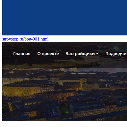
stroystop.ru/bog-001.html