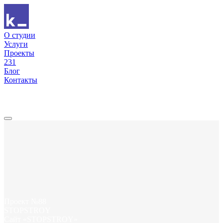
О студии
Услуги
Проекты
231
Блог
Контакты
Проект №88
STOPSTROY
Сайт «STOPSTROY»