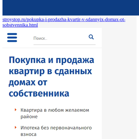
stroystop.ru/pokupka-i-prodazha-kvartir-v-sdannyix-domax-ot-
sobstvennika.html